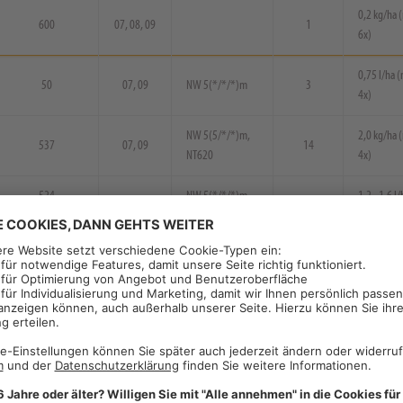
0,2 kg/ha 
600
07, 08, 09
1
6x)
0,75 l/ha 
50
07, 09
NW 5(*/*/*)m
3
4x)
NW 5(5/*/*)m,
2,0 kg/ha 
537
07, 09
14
NT620
4x)
524
NW 5(*/*/*)m,
1,2 - 1,6 l/
05, 07, 09
14
63
NG324-2, NG325
(max. 4x)
NW 10(5/5/*)m,
0,4 l/ha (m
500
07, 08, 09
7
NT101
10x)
250
07, 08, 09
NW 5(5/*/*)m
14
0,5 l/ha (m
NW 5(*/*/*)m,
250
09
7
0,5 l/ha (m
NW604