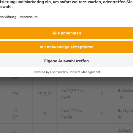
125
08, 09
NW 5(*/*/*)m
21
0,5 l/ha (m
125
NW 5(*/*/*)m,
160
07, 09
7
0,5 l/ha (m
NW705
250
09
7
0,6 l/ha (m
250
09
NW 5(5/5/*)m
3
0,6 l/ha (m
250
NW 10(5/5/*)m,
0,4 l/ha (m
500
07, 08, 09
7
NW701
10x)
67
NW5(*/*/*)m,
0,25 kg/ha
09
3
267
NW604
4x)
2,0 l/ha S