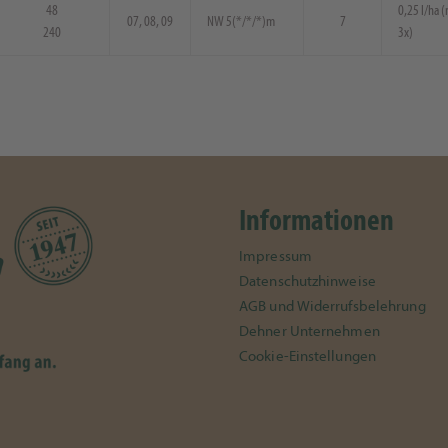
48
0,25 l/ha 
07, 08, 09
NW 5(*/*/*)m
7
240
3x)
Informationen
Impressum
Datenschutzhinweise
AGB und Widerrufsbelehrung
Dehner Unternehmen
Cookie-Einstellungen