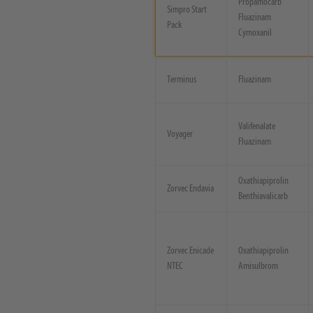
Propamocarb
Simpro Start
Fluazinam
Pack
Cymoxanil
Terminus
Fluazinam
Valifenalate
Voyager
Fluazinam
Oxathiapiprolin
Zorvec Endavia
Benthiavalicarb
Zorvec Enicade
Oxathiapiprolin
NTEC
Amisulbrom