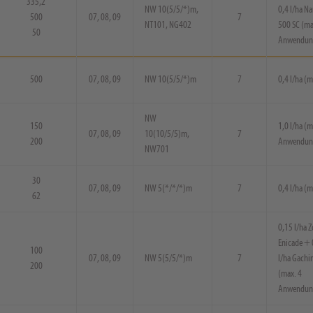
335,2
NW 10(5/5/*)m,
0,4 l/ha N
500
07, 08, 09
7
NT101, NG402
500 SC (ma
50
Anwendun
500
07, 08, 09
NW 10(5/5/*)m
7
0,4 l/ha (m
NW
150
1,0 l/ha (m
07, 08, 09
10(10/5/5)m,
7
200
Anwendun
NW701
30
07, 08, 09
NW 5(*/*/*)m
7
0,4 l/ha (m
62
0,15 l/ha 
Enicade + 
100
07, 08, 09
NW 5(5/5/*)m
7
l/ha Gachi
200
(max. 4
Anwendun