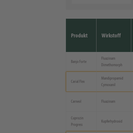
Produkt
Wirkstoff
Fluazinam
Banjo Forte
Dimethomorph
Mandipropamid
Carial Flex
Cymoxanil
Carneol
Fluazinam
Cuprozin
Kupferhydroxid
Progress