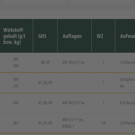
Wirkstoff-
gehalt (g/l
GHS
Auflagen
WZ
Aufwa
bzw. kg)
200
08, 09
NW 10(5/5/*)m
7
1,0 l/ha (m
200
180
0,6 kg/ha 
07, 08, 09
7
250
6x)
500
07, 08, 09
NW 10(5/5/*)m
7
0,4 l/ha (m
NW 5(5/*/*)m,
383
05, 07, 09
14
2,0 l/ha (m
NT602-1