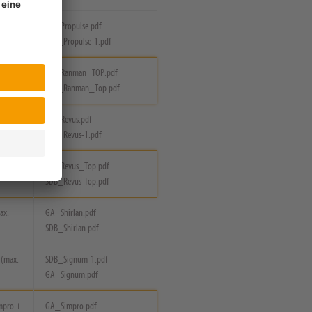
GA_Propulse.pdf
ax. 3x)
SDB_Propulse-1.pdf
GA_Ranman_TOP.pdf
ax. 6x)
SDB_Ranman_Top.pdf
GA_Revus.pdf
ax. 4x)
SDB_Revus-1.pdf
GA_Revus_Top.pdf
ax. 3x)
SDB_Revus-Top.pdf
ax.
GA_Shirlan.pdf
SDB_Shirlan.pdf
 (max.
SDB_Signum-1.pdf
GA_Signum.pdf
impro +
GA_Simpro.pdf