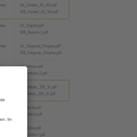
(max.
GA_Curzate_60_WG.pdf
SDB_Curzate_60_WG.pdf
(max.
GA_Dagonis.pdf
SDB_Dagonis-1.pdf
(max.
GA_Funguran_Progress.pdf
SDB_Funguran_Progress.pdf
ha
GA_Infinito.pdf
SDB_Infinito-2.pdf
ax.
SDB_Nando_500_SC.pdf
GA_Nando_500_SC.pdf
GA_Narita.pdf
ax. 1x)
SDB_Narita.pdf
GA_Ortiva.pdf
ax. 3x)
SDB_Ortiva-1.pdf