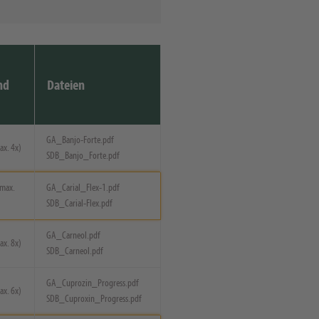
nd
Dateien
GA_Banjo-Forte.pdf
ax. 4x)
SDB_Banjo_Forte.pdf
(max.
GA_Carial_Flex-1.pdf
SDB_Carial-Flex.pdf
GA_Carneol.pdf
ax. 8x)
SDB_Carneol.pdf
GA_Cuprozin_Progress.pdf
ax. 6x)
SDB_Cuproxin_Progress.pdf