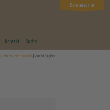
Beratersuche
Kontakt
Suche
e
|
Pflanzenschutz
|
Kartoffeln
| Kartoffel Fungizide