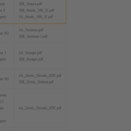
ando
SDB_Simpro.pdf
x. 4
SDB_Nando_500_SC.pdf
gen)
GA_Nando_500_SC.pdf
GA_Terminus.pdf
ax. 8x)
SDB_Terminus-1.pdf
ax. 3
GA_Voyager.pdf
gen)
SDB_Voyager.pdf
GA_Zorvec_Enicade_NTEC.pdf
ax. 4x)
SDB_Zorvec_Endavia.pdf
Zorvec
0,3
nko
GA_Zorvec_Enicade_NTEC.pdf
gen)