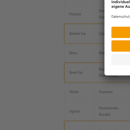
Fluopyram
Propulse
Prothioconazol
Ranman Top
Cyazofamid
Revus
Mandipropamid
Mandipropamid
Revus Top
Difenoconazol
Shirlan
Fluazinam
Pyraclostrobin
Signum
Boscalid