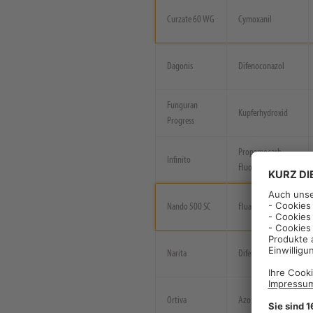
Curzate 60 WG
Cymoxanil
Dagonis
Difenoconazol
Funguran
Kupferhydroxid
Progress
Propamocarb
Infinito
Fluopicolide
Nando 500 SC
Fluazinam
Narita
Difenoconazol
Ortiva
Azoxystrobin