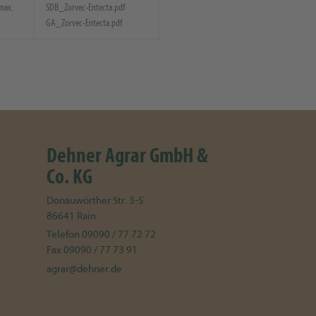
(max.
SDB_Zorvec-Entecta.pdf
GA_Zorvec-Entecta.pdf
Dehner Agrar GmbH &
Co. KG
Donauwörther Str. 3-5
86641
Rain
Telefon
09090 / 77 72 72
Fax
09090 / 77 73 91
agrar@dehner.de