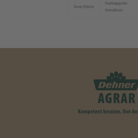
Oxathiapiprolin
Zorvec Entecta
Amisulbrom