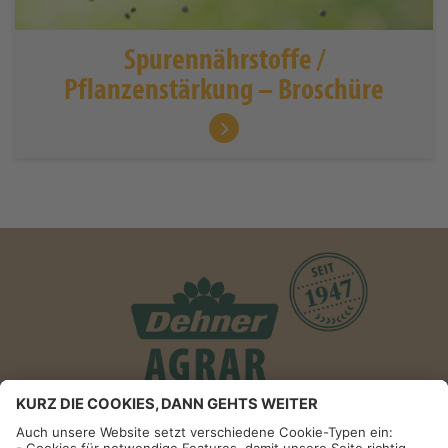
Spurennährstoffe /
Pflanzenstärkung – Broschüre