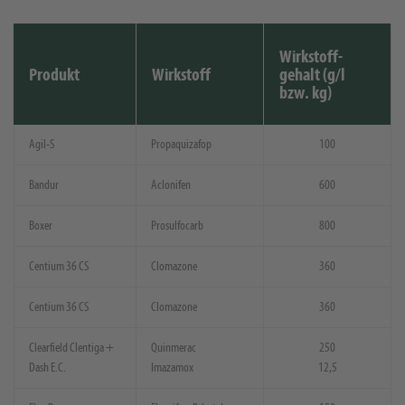
Wirkstoff-
Produkt
Wirkstoff
gehalt (g/l
bzw. kg)
Agil-S
Propaquizafop
100
Bandur
Aclonifen
600
Boxer
Prosulfocarb
800
Centium 36 CS
Clomazone
360
Centium 36 CS
Clomazone
360
Clearfield Clentiga +
Quinmerac
250
Dash E.C.
Imazamox
12,5