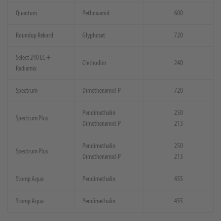
Quantum
Pethoxamid
600
Roundup Rekord
Glyphosat
720
Select 240 EC +
Clethodim
240
Radiamix
Spectrum
Dimethenamid-P
720
Pendimethalin
250
Spectrum Plus
Dimethenamid-P
213
Pendimethalin
250
Spectrum Plus
Dimethenamid-P
213
Stomp Aqua
Pendimethalin
455
Stomp Aqua
Pendimethalin
455