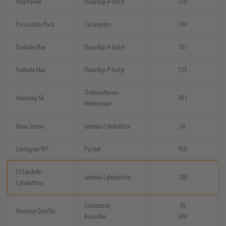
Flua Power
Fluazifop-P-butyl
150
Focus Aktiv Pack
Cycloxydim
100
Fusilade Max
Fluazifop-P-butyl
107
Fusilade Max
Fluazifop-P-butyl
125
Thifensulfuron-
Harmony SX
481
Methylester
Kaiso Sorbie
lambda-Cyhalothrin
50
Lentagran WP
Pyridat
450
LS Lambda-
lambda-Cyhalothrin
100
Cyhalothrin
Clomazone
30
Novitron DamTec
Aclonifen
500