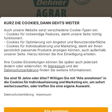
Informationen
Impressum
Datenschutzhinweise
AGB und Widerrufsbelehrung
Dehner Unternehmen
Cookie-Einstellungen
Dehner Agrar GmbH & Co. KG
Donauwörther Str. 3-5
86641
Rain
Telefon
09090 / 77 72 72