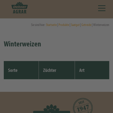
Sie sind hier:
Startseite
|
Produkte
|
Saatgut
|
Getreide
| Winterweizen
Winterweizen
Sorte
Züchter
Art