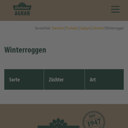
Sie sind hier:
Startseite
|
Produkte
|
Saatgut
|
Getreide
| Winterroggen
Winterroggen
Sorte
Züchter
Art