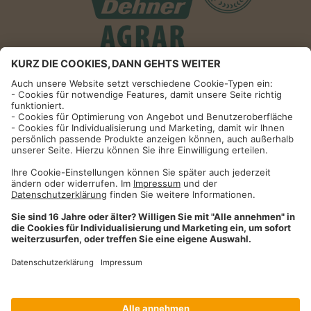
Informationen
Impressum
Datenschutzhinweise
AGB und Widerrufsbelehrung
Dehner Unternehmen
Cookie-Einstellungen
Dehner Agrar GmbH & Co. KG
Donauwörther Str. 3-5
86641
Rain
Telefon
09090 / 77 72 72