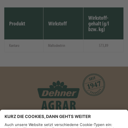
Wirkstoff-
Produkt
Wirkstoff
gehalt (g/l
bzw. kg)
Kantaro
Maltodextrin
573,89