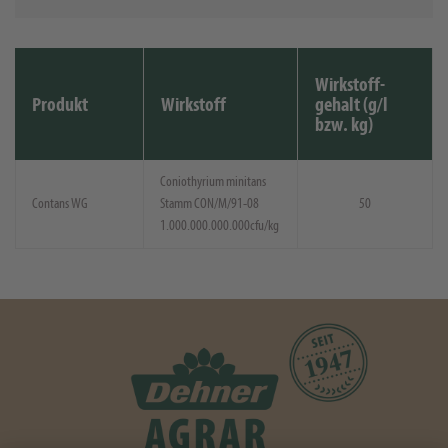
Wirkstoff-
Produkt
Wirkstoff
gehalt (g/l
bzw. kg)
Coniothyrium minitans
Contans WG
Stamm CON/M/91-08
50
1.000.000.000.000cfu/kg