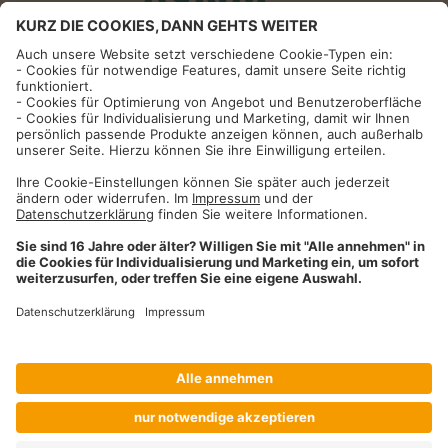
Informationen
Impressum
Datenschutzhinweise
AGB und Widerrufsbelehrung
Dehner Unternehmen
Cookie-Einstellungen
Dehner Agrar GmbH & Co. KG
Donauwörther Str. 3-5
86641
Rain
Telefon
09090 / 77 72 72
Fax
09090 / 77 73 91
agrar@dehner.de