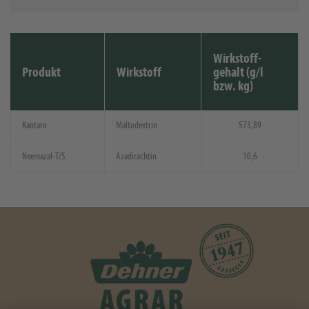
Wirkstoff-
Produkt
Wirkstoff
gehalt (g/l
bzw. kg)
Kantaro
Maltodextrin
573,89
Neemazal-T/S
Azadirachtin
10,6