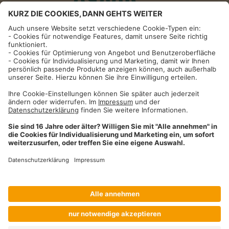
Informationen
Impressum
Datenschutzhinweise
AGB und Widerrufsbelehrung
Dehner Unternehmen
Cookie-Einstellungen
Dehner Agrar GmbH & Co. KG
Donauwörther Str. 3-5
86641
Rain
Telefon
09090 / 77 72 72
Fax
09090 / 77 73 91
agrar@dehner.de