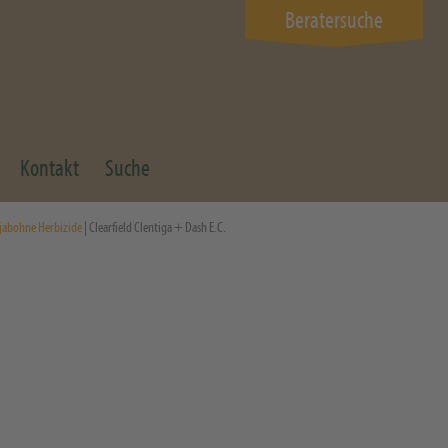
Beratersuche
Kontakt
Suche
jabohne Herbizide
| Clearfield Clentiga + Dash E.C.