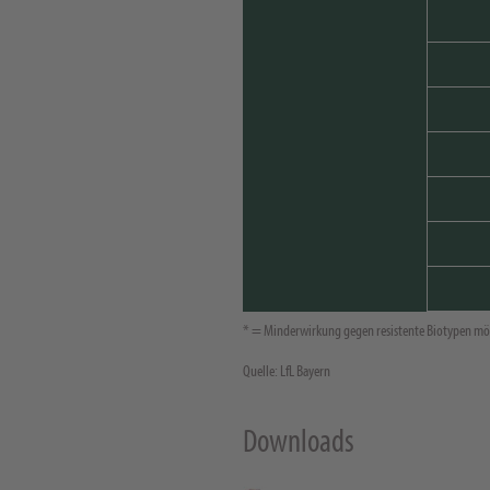
* = Minderwirkung gegen resistente Biotypen mö
Quelle: LfL Bayern
Downloads