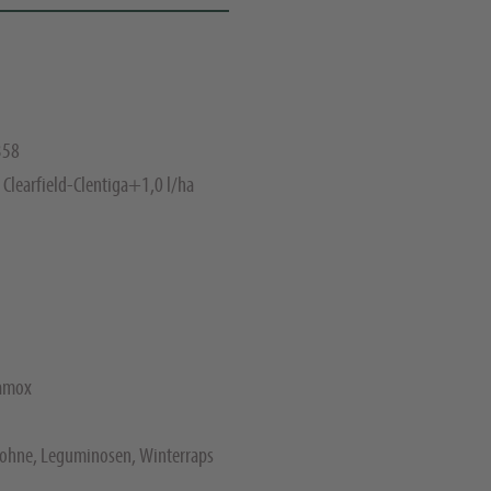
358
 Clearfield-Clentiga+1,0 l/ha
amox
ohne, Leguminosen, Winterraps