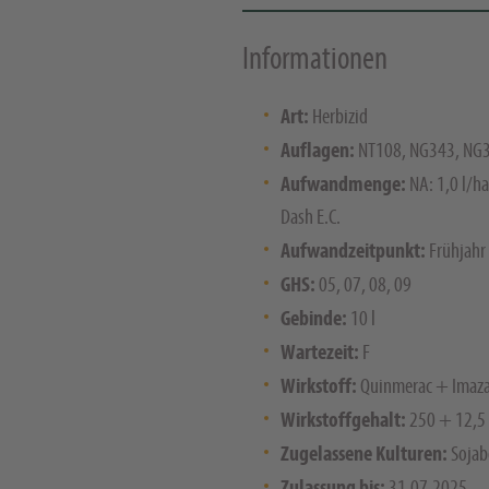
Informationen
Art:
Herbizid
Auflagen:
NT108, NG343, NG
Aufwandmenge:
NA: 1,0 l/ha
Dash E.C.
Aufwandzeitpunkt:
Frühjahr
GHS:
05, 07, 08, 09
Gebinde:
10 l
Wartezeit:
F
Wirkstoff:
Quinmerac + Imaz
Wirkstoffgehalt:
250 + 12,5
Zugelassene Kulturen:
Sojab
Zulassung bis:
31.07.2025