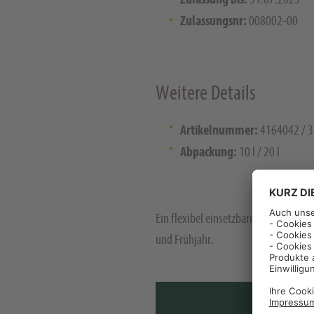
Zulassungsnr:
008002-00
Weitere Details
Artikelnummer:
4164042 / 
Abpackung:
10 l / 20 l
Ein flexibel einsetzbares Kombinati
und Frühjahr.