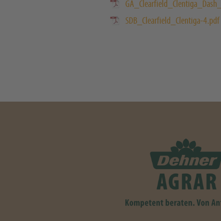
GA_Clearfield_Clentiga_Dash_
SDB_Clearfield_Clentiga-4.pdf