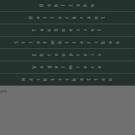
Hohlzahn
Hellerkraut
Taubnessel
Stiefmütterchen
Ehrenpreis
Vogelmiere
Nachtschatten
glich