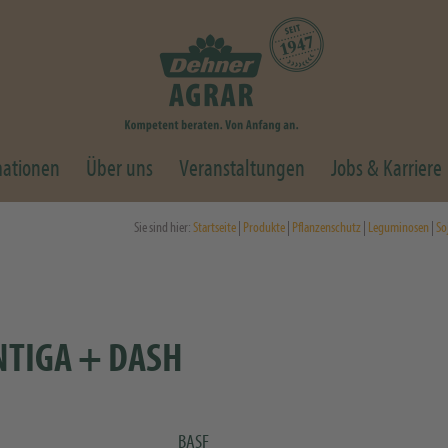
mationen
Über uns
Veranstaltungen
Jobs & Karriere
Sie sind hier:
Startseite
|
Produkte
|
Pflanzenschutz
|
Leguminosen
|
So
NTIGA + DASH
BASF