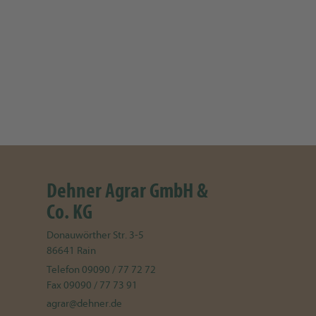
Dehner Agrar GmbH &
Co. KG
Donauwörther Str. 3-5
86641
Rain
Telefon
09090 / 77 72 72
Fax
09090 / 77 73 91
agrar@dehner.de