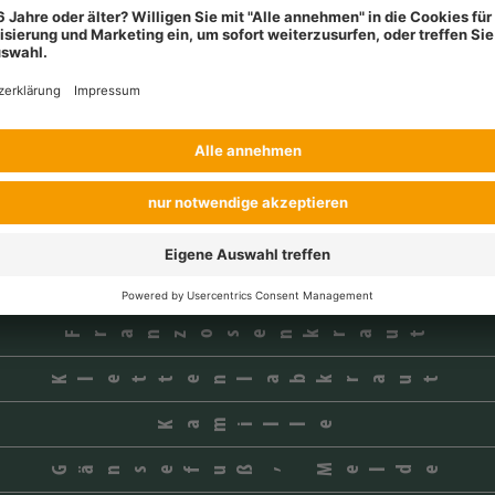
Jährige Rispe
Flughafer
Quecke
Ausfallgetreide
Hirsearten
Windenknöterich
Amarant
Franzosenkraut
Klettenlabkraut
Kamille
Gänsefuß, Melde