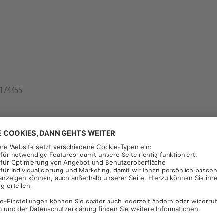
3174455
onsprodukt für die Bekämpfung von Unkräutern und aufgelaufenem Ausfall
Ackerfuchsschwanz