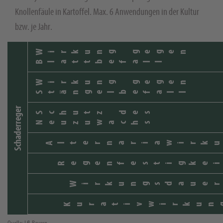
Knollenfäule in Kartoffel. Max. 6 Anwendungen in der Kultur
bzw. je Jahr.
Wirkung gegen
Blattbefall
Wirkung gegen
Stängelbefall
Schaderreger
Schutz des
Neuzuwachs
Alternariawirku
Regenfestigkei
Wirkungsdauer
Kurativwirkun