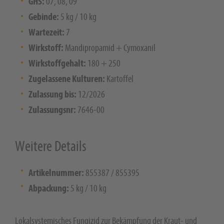
GHS:
07, 08, 09
Gebinde:
5 kg / 10 kg
Wartezeit:
7
Wirkstoff:
Mandipropamid + Cymoxanil
Wirkstoffgehalt:
180 + 250
Zugelassene Kulturen:
Kartoffel
Zulassung bis:
12/2026
Zulassungsnr:
7646-00
Weitere Details
Artikelnummer:
855387 / 855395
Abpackung:
5 kg / 10 kg
Lokalsystemisches Fungizid zur Bekämpfung der Kraut- und