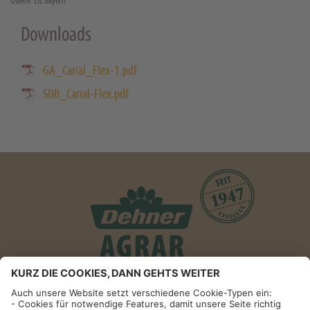
Quelle: LfL Bayern
Downloads
GA_Carial_Flex-1.pdf
SDB_Carial-Flex.pdf