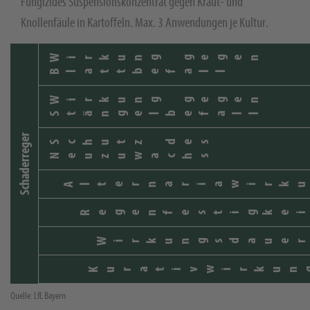
Fungizides Suspensionskonzentrat gegen Kraut- und
Knollenfäule in Kartoffeln. Max. 3 Anwendungen je Kultur.
Wirkung gegen
Blattbefall
Wirkung gegen
Stängelbefall
Schaderreger
Schutz des
Neuzuwachs
Alternariawirku
Regenfestigkei
Wirkungsdauer
Kurativwirkun
Quelle: LfL Bayern