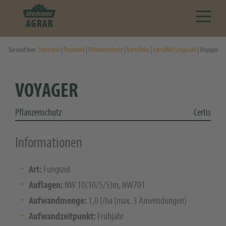
Sie sind hier:
Startseite
|
Produkte
|
Pflanzenschutz
|
Kartoffeln
|
Kartoffel Fungizide
| Voyager
VOYAGER
Pflanzenschutz
Certis
Informationen
Art:
Fungizid
Auflagen:
NW 10(10/5/5)m, NW701
Aufwandmenge:
1,0 l/ha (max. 3 Anwendungen)
Aufwandzeitpunkt:
Frühjahr