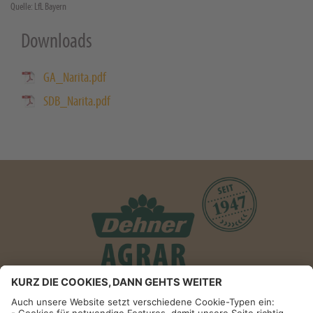
Quelle: LfL Bayern
Downloads
GA_Narita.pdf
SDB_Narita.pdf