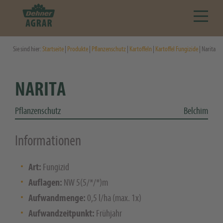
Sie sind hier:
Startseite
|
Produkte
|
Pflanzenschutz
|
Kartoffeln
|
Kartoffel Fungizide
| Narita
NARITA
Pflanzenschutz
Belchim
Informationen
Art:
Fungizid
Auflagen:
NW 5(5/*/*)m
Aufwandmenge:
0,5 l/ha (max. 1x)
Aufwandzeitpunkt:
Frühjahr