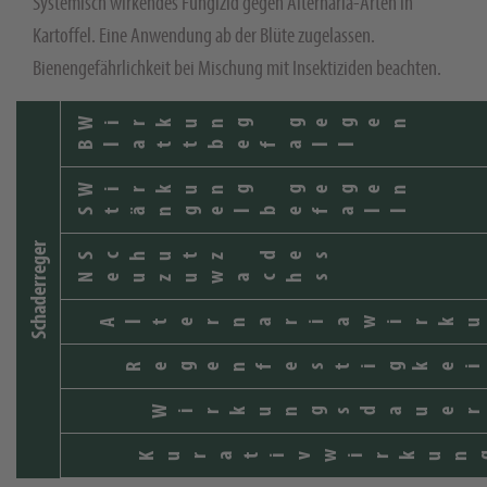
Systemisch wirkendes Fungizid gegen Alternaria-Arten in
Kartoffel. Eine Anwendung ab der Blüte zugelassen.
Bienengefährlichkeit bei Mischung mit Insektiziden beachten.
Wirkung gegen
Blattbefall
Wirkung gegen
Stängelbefall
Schaderreger
Schutz des
Neuzuwachs
Alternariawirku
Regenfestigkei
Wirkungsdauer
Kurativwirkun