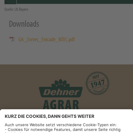
Quelle: LfL Bayern
Downloads
GA_Zorvec_Enicade_NTEC.pdf