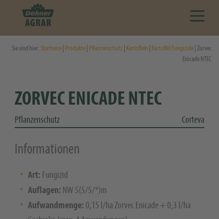
Sie sind hier:
Startseite
|
Produkte
|
Pflanzenschutz
|
Kartoffeln
|
Kartoffel Fungizide
| Zorvec
Enicade NTEC
ZORVEC ENICADE NTEC
Pflanzenschutz
Corteva
Informationen
Art:
Fungizid
Auflagen:
NW 5(5/5/*)m
Aufwandmenge:
0,15 l/ha Zorvec Enicade + 0,3 l/ha