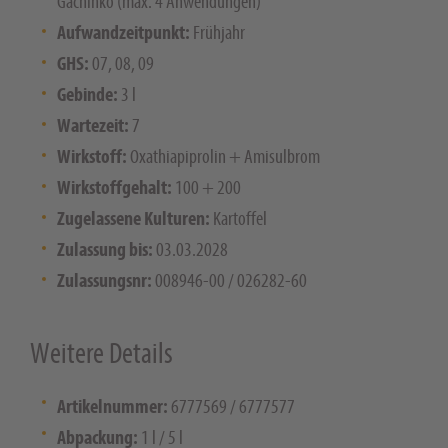
Gachinko (max. 4 Anwendungen)
Aufwandzeitpunkt:
Frühjahr
GHS:
07, 08, 09
Gebinde:
3 l
Wartezeit:
7
Wirkstoff:
Oxathiapiprolin + Amisulbrom
Wirkstoffgehalt:
100 + 200
Zugelassene Kulturen:
Kartoffel
Zulassung bis:
03.03.2028
Zulassungsnr:
008946-00 / 026282-60
Weitere Details
Artikelnummer:
6777569 / 6777577
Abpackung:
1 l / 5 l