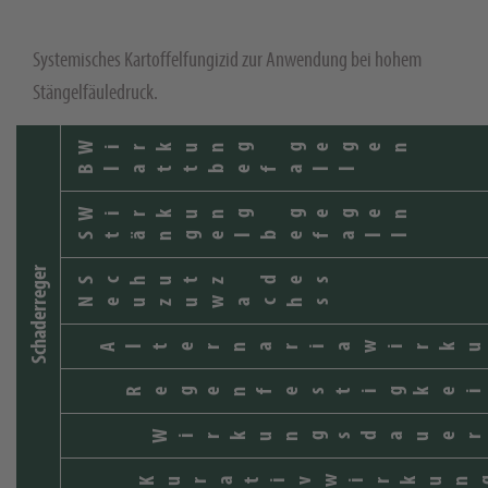
Systemisches Kartoffelfungizid zur Anwendung bei hohem
Stängelfäuledruck.
Wirkung gegen
Blattbefall
Wirkung gegen
Stängelbefall
Schaderreger
Schutz des
Neuzuwachs
Alternariawirku
Regenfestigkei
Wirkungsdauer
Kurativwirkun