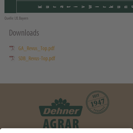
Kurativwirkun
Quelle: LfL Bayern
Downloads
GA_Revus_Top.pdf
SDB_Revus-Top.pdf