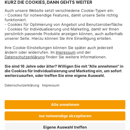
Informationen
Impressum
Datenschutzhinweise
AGB und Widerrufsbelehrung
Dehner Unternehmen
Cookie-Einstellungen
Dehner Agrar GmbH & Co. KG
Donauwörther Str. 3-5
86641
Rain
Telefon
09090 / 77 72 72
Fax
09090 / 77 73 91
agrar@dehner.de