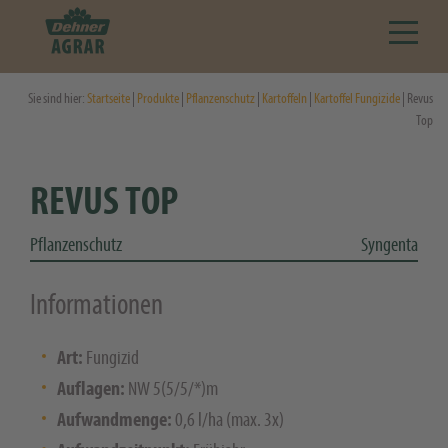
Sie sind hier:
Startseite
|
Produkte
|
Pflanzenschutz
|
Kartoffeln
|
Kartoffel Fungizide
| Revus
Top
REVUS TOP
Pflanzenschutz
Syngenta
Informationen
Art:
Fungizid
Auflagen:
NW 5(5/5/*)m
Aufwandmenge:
0,6 l/ha (max. 3x)