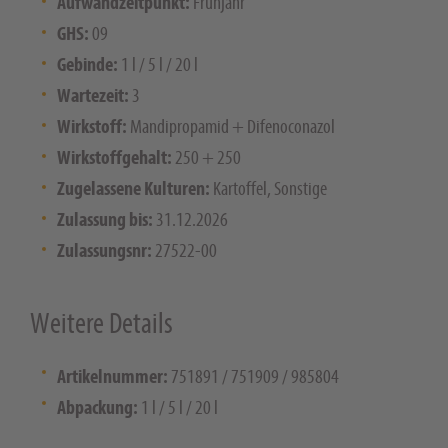
Aufwandzeitpunkt:
Frühjahr
GHS:
09
Gebinde:
1 l / 5 l / 20 l
Wartezeit:
3
Wirkstoff:
Mandipropamid + Difenoconazol
Wirkstoffgehalt:
250 + 250
Zugelassene Kulturen:
Kartoffel, Sonstige
Zulassung bis:
31.12.2026
Zulassungsnr:
27522-00
Weitere Details
Artikelnummer:
751891 / 751909 / 985804
Abpackung:
1 l / 5 l / 20 l