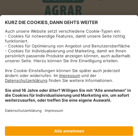
Informationen
Impressum
Datenschutzhinweise
AGB und Widerrufsbelehrung
Dehner Unternehmen
Cookie-Einstellungen
Dehner Agrar GmbH & Co. KG
Donauwörther Str. 3-5
86641
Rain
Telefon
09090 / 77 72 72