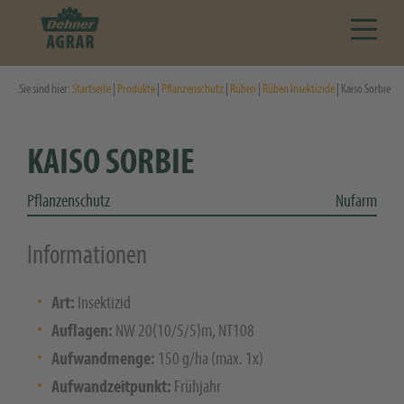
Sie sind hier:
Startseite
|
Produkte
|
Pflanzenschutz
|
Rüben
|
Rüben Insektizide
| Kaiso Sorbie
KAISO SORBIE
Pflanzenschutz
Nufarm
Informationen
Art:
Insektizid
Auflagen:
NW 20(10/5/5)m, NT108
Aufwandmenge:
150 g/ha (max. 1x)
Aufwandzeitpunkt:
Frühjahr