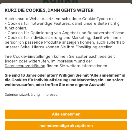
Informationen
Impressum
Datenschutzhinweise
AGB und Widerrufsbelehrung
Dehner Unternehmen
Cookie-Einstellungen
Dehner Agrar GmbH & Co. KG
Donauwörther Str. 3-5
86641
Rain
Telefon
09090 / 77 72 72
Fax
09090 / 77 73 91
agrar@dehner.de