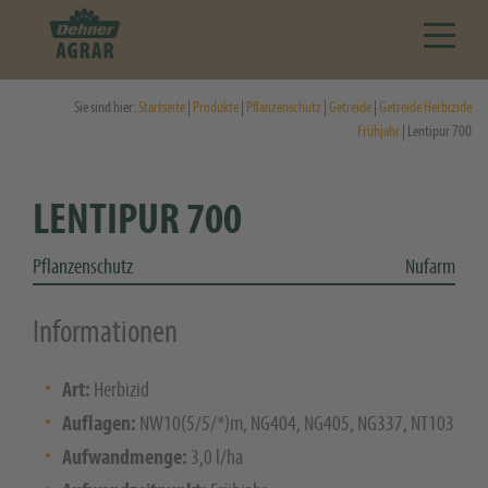
Sie sind hier:
Startseite
|
Produkte
|
Pflanzenschutz
|
Getreide
|
Getreide Herbizide
Frühjahr
| Lentipur 700
LENTIPUR 700
Pflanzenschutz
Nufarm
Informationen
Art:
Herbizid
Auflagen:
NW10(5/5/*)m, NG404, NG405, NG337, NT103
Aufwandmenge:
3,0 l/ha