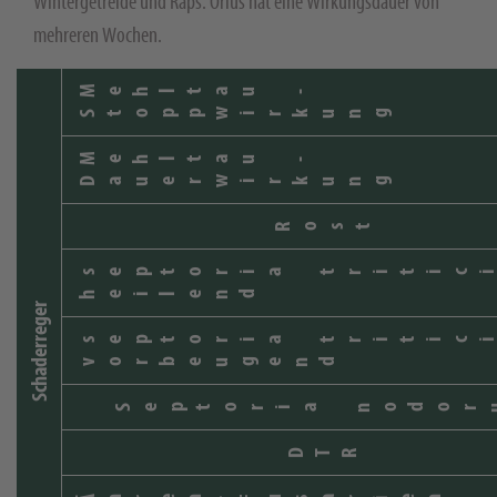
Wintergetreide und Raps. Orius hat eine Wirkungsdauer von
mehreren Wochen.
Mehltau -
Stoppwirkung
Mehltau -
Dauerwirkung
Rost
septoria tritic
heilend
Schaderreger
septoria tritic
vorbeugend
Septoria nodor
DTR