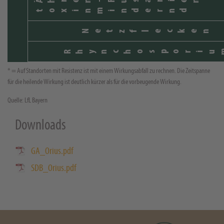
Ähren-Fusarien
toxinmindernd
Netzflecken
Rhynchosporiu
* = Auf Standorten mit Resistenz ist mit einem Wirkungsabfall zu rechnen. Die Zeitspanne
für die heilende Wirkung ist deutlich kürzer als für die vorbeugende Wirkung.
Quelle: LfL Bayern
Downloads
GA_Orius.pdf
SDB_Orius.pdf