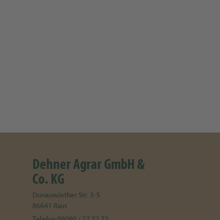
Dehner Agrar GmbH &
Co. KG
Donauwörther Str. 3-5
86641
Rain
Telefon
09090 / 77 72 72