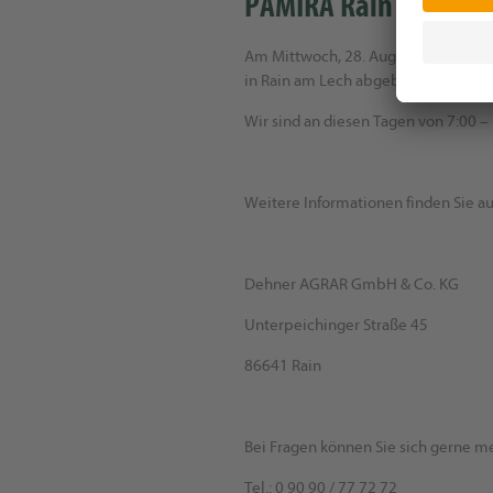
PAMIRA Rain am Lech
Am Mittwoch, 28. August und Donner
in Rain am Lech abgeben.
Wir sind an diesen Tagen von 7:00 – 
Weitere Informationen finden Sie a
Dehner AGRAR GmbH & Co. KG
Unterpeichinger Straße 45
86641 Rain
Bei Fragen können Sie sich gerne m
Tel.: 0 90 90 / 77 72 72