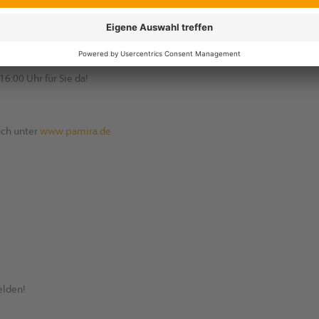
stag, 29. August 2024 können Sie Ihre leeren Pflanzenschutz – Packmit
16:00 Uhr für Sie da!
uch unter
www.pamira.de
elden!