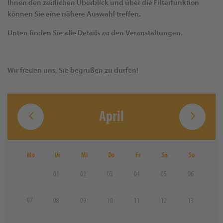
Ihnen den zeitlichen Überblick und über die Filterfunktion
können Sie eine nähere Auswahl treffen.
Unten finden Sie alle Details zu den Veranstaltungen.
Wir freuen uns, Sie begrüßen zu dürfen!
April
Mo
Di
Mi
Do
Fr
Sa
So
01
02
03
04
05
06
07
08
09
10
11
12
13