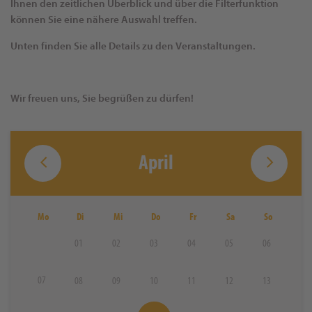
Ihnen den zeitlichen Überblick und über die Filterfunktion
können Sie eine nähere Auswahl treffen.
Unten finden Sie alle Details zu den Veranstaltungen.
Wir freuen uns, Sie begrüßen zu dürfen!
April
Mo
Di
Mi
Do
Fr
Sa
So
01
02
03
04
05
06
07
08
09
10
11
12
13