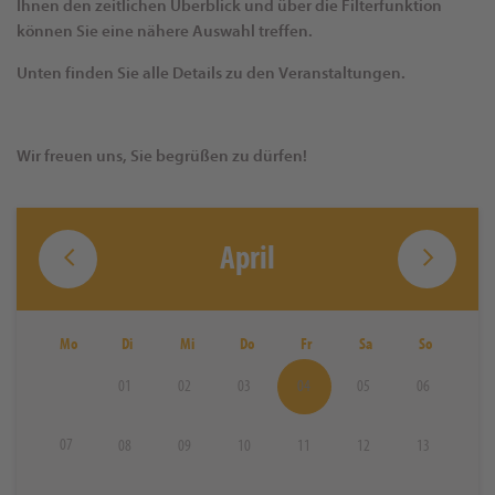
Ihnen den zeitlichen Überblick und über die Filterfunktion
können Sie eine nähere Auswahl treffen.
Unten finden Sie alle Details zu den Veranstaltungen.
Wir freuen uns, Sie begrüßen zu dürfen!
April
Mo
Di
Mi
Do
Fr
Sa
So
01
02
03
04
05
06
07
08
09
10
11
12
13