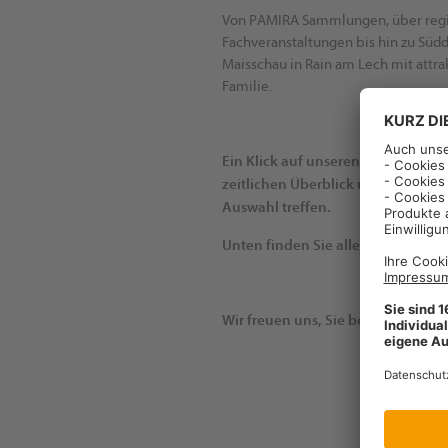
Von PAMIRA Sammlungen, über regi
Fachveranstaltungen bis hin zu Südd
Maisschau in Rain am Lech mit att
Familie.
Ein Klick auf unseren Veranstaltu
zeitlichen Überblick und über die
Auswahl treffen.
Unten finden Sie alle Details zu d
Wir freuen uns, Sie begrüßen zu d