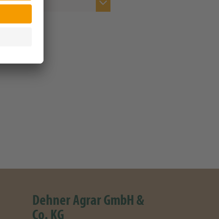
ents anzeigen
Dehner Agrar GmbH &
Co. KG