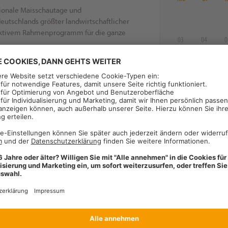
onale Maisschautage und
eutschlands größter landwirtschaftlicher
raktivem Rahmenprogramm für die ganze
03
04
0
10
11
1
ngskalender rechts zeigt Ihnen den
17
18
1
 Filterfunktion können Sie eine nähere
24
25
2
en Veranstaltungen.
31
ürfen!