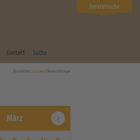
Beratersuche
Kontakt
Suche
Sie sind hier:
Startseite
| Veranstaltungen
März
Mi
Do
Fr
Sa
So