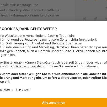
onale Maisschautage und
0
eutschlands größter landwirtschaftlicher
raktivem Rahmenprogramm für die ganze
06
07
0
13
14
1
ngskalender rechts zeigt Ihnen den
20
21
2
 Filterfunktion können Sie eine nähere
27
28
2
en Veranstaltungen.
ürfen!