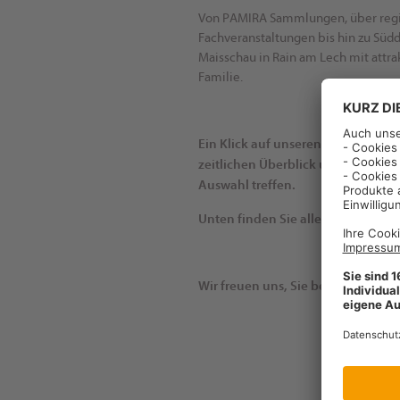
Von PAMIRA Sammlungen, über regi
Fachveranstaltungen bis hin zu Südd
Maisschau in Rain am Lech mit att
Familie.
Ein Klick auf unseren Veranstaltu
zeitlichen Überblick und über die
Auswahl treffen.
Unten finden Sie alle Details zu d
Wir freuen uns, Sie begrüßen zu d