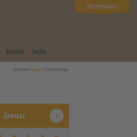
Beratersuche
Kontakt
Suche
Sie sind hier:
Startseite
| Veranstaltungen
Januar
Mi
Do
Fr
Sa
So