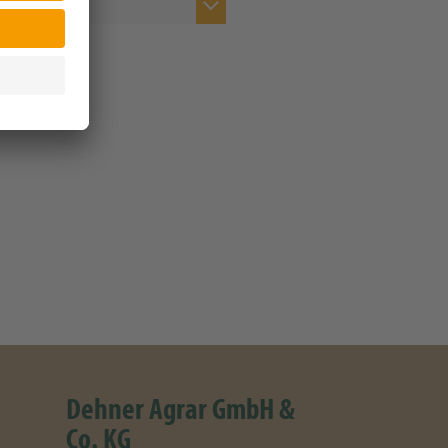
ents anzeigen
Dehner Agrar GmbH &
Co. KG