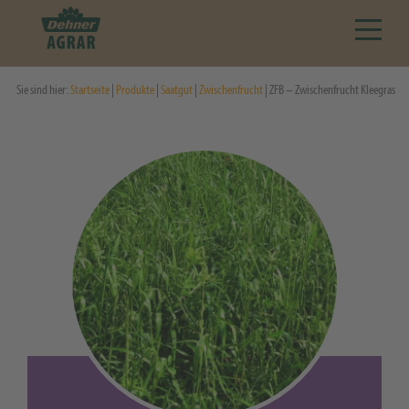
Sie sind hier:
Startseite
|
Produkte
|
Saatgut
|
Zwischenfrucht
| ZFB – Zwischenfrucht Kleegras