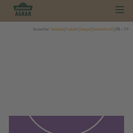
Sie sind hier:
Startseite
|
Produkte
|
Saatgut
|
Zwischenfrucht
| ZFB – T14