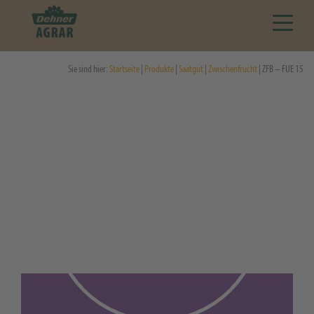
Sie sind hier:
Startseite
|
Produkte
|
Saatgut
|
Zwischenfrucht
| ZFB – FUE 15