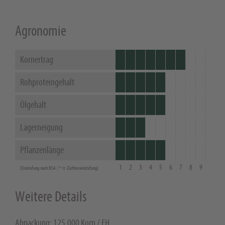
Agronomie
Kornertrag
Rohproteingehalt
Ölgehalt
Lagerneigung
Pflanzenlänge
1
2
3
4
5
6
7
8
9
(Einstufung nach BSA / * = Züchtereinstufung)
Weitere Details
Abpackung: 125.000 Korn / EH