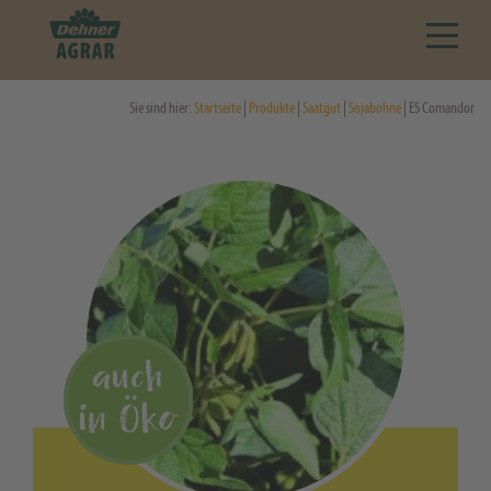
Sie sind hier:
Startseite
|
Produkte
|
Saatgut
|
Sojabohne
| ES Comandor