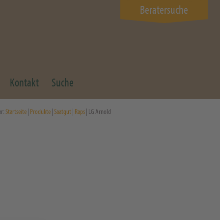
Beratersuche
Kontakt
Suche
er:
Startseite
|
Produkte
|
Saatgut
|
Raps
| LG Arnold