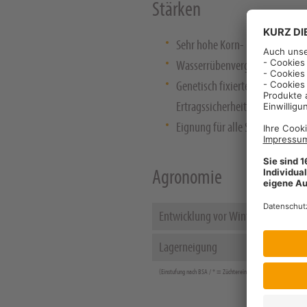
Stärken
Sehr hohe Korn- und Ölerträge
Wasserrübenvergilbungsvirusr
Genetisch fixierte Schotenplatz
Ertragssicherheit unter allen 
Eignung für alle Saatzeiten
Agronomie
Entwicklung vor Winter
Lagerneigung
1
(Einstufung nach BSA / * = Züchtereinstufung)