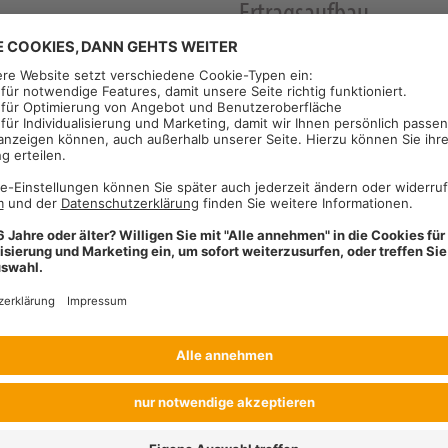
Ertragsaufbau
Kornertrag
esistenz, RLM7 Phoma-Resistenz
Ölgehalt
festigkeit für höchste
Anbausituationen
(Einstufung nach BSA / * = Züchtereinstufung)
2
3
4
5
6
7
8
9