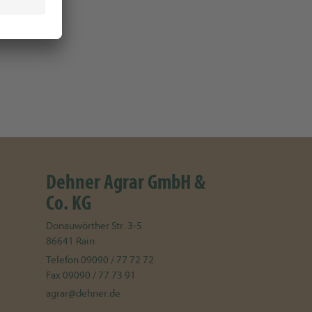
Dehner Agrar GmbH &
Co. KG
Donauwörther Str. 3-5
86641
Rain
Telefon
09090 / 77 72 72
Fax
09090 / 77 73 91
agrar@dehner.de