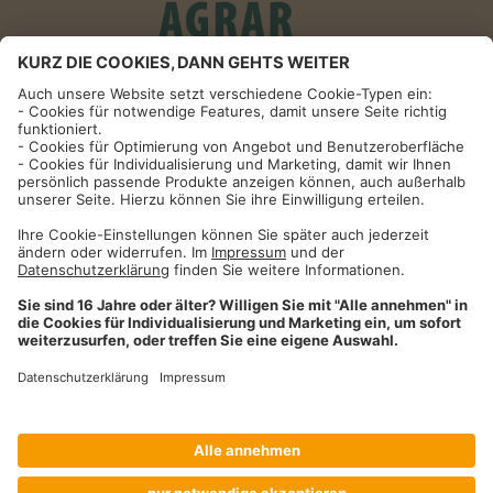
Informationen
Impressum
Datenschutzhinweise
AGB und Widerrufsbelehrung
Dehner Unternehmen
Cookie-Einstellungen
Dehner Agrar GmbH & Co. KG
Donauwörther Str. 3-5
86641
Rain
Telefon
09090 / 77 72 72
Fax
09090 / 77 73 91