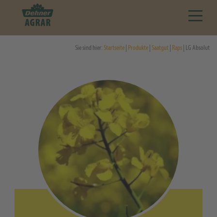
Sie sind hier:
Startseite
|
Produkte
|
Saatgut
|
Raps
| LG Absolut