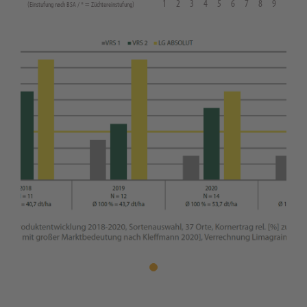
1
2
3
4
5
6
7
8
9
(Einstufung nach BSA / * = Züchtereinstufung)
1