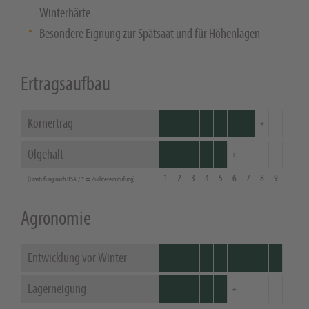
Winterhärte
Besondere Eignung zur Spätsaat und für Höhenlagen
Ertragsaufbau
Kornertrag
Ölgehalt
1
2
3
4
5
6
7
8
9
(Einstufung nach BSA / * = Züchtereinstufung)
Agronomie
Entwicklung vor Winter
Lagerneigung