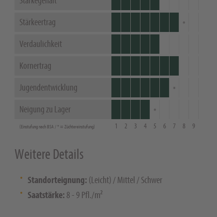
Stärkegehalt
Stärkeertrag
Verdaulichkeit
Kornertrag
Jugendentwicklung
Neigung zu Lager
1
2
3
4
5
6
7
8
9
(Einstufung nach BSA / * = Züchtereinstufung)
Weitere Details
Standorteignung:
(Leicht) / Mittel / Schwer
Saatstärke:
8 - 9 Pfl./m²