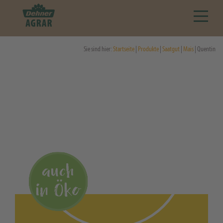
Sie sind hier:
Startseite
|
Produkte
|
Saatgut
|
Mais
| Quentin