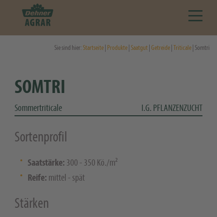
Sie sind hier:
Startseite
|
Produkte
|
Saatgut
|
Getreide
|
Triticale
| Somtri
SOMTRI
Sommertriticale
I.G. PFLANZENZUCHT
Sortenprofil
Saatstärke:
300 - 350 Kö./m²
Reife:
mittel - spät
Stärken