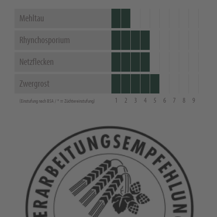
Mehltau
Rhynchosporium
Netzflecken
Zwergrost
1
2
3
4
5
6
7
8
9
(Einstufung nach BSA / * = Züchtereinstufung)