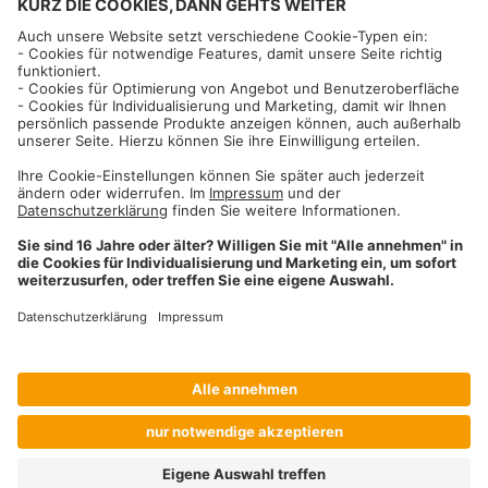
Informationen
Impressum
Datenschutzhinweise
AGB und Widerrufsbelehrung
Dehner Unternehmen
Cookie-Einstellungen
Dehner Agrar GmbH & Co. KG
Donauwörther Str. 3-5
86641
Rain
Telefon
09090 / 77 72 72
Fax
09090 / 77 73 91
agrar@dehner.de