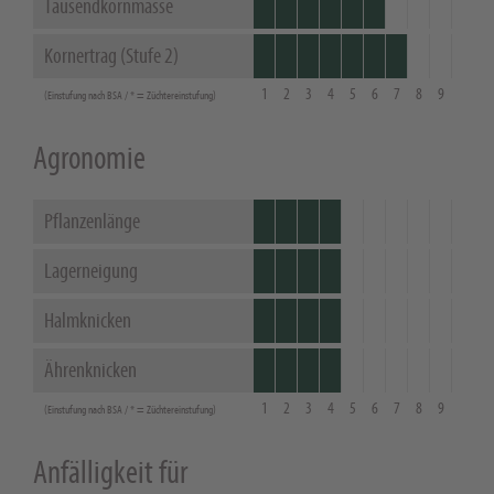
Tausendkornmasse
Kornertrag (Stufe 2)
1
2
3
4
5
6
7
8
9
(Einstufung nach BSA / * = Züchtereinstufung)
Agronomie
Pflanzenlänge
Lagerneigung
Halmknicken
Ährenknicken
1
2
3
4
5
6
7
8
9
(Einstufung nach BSA / * = Züchtereinstufung)
Anfälligkeit für