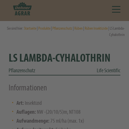
Sie sind hier:
Startseite
|
Produkte
|
Pflanzenschutz
|
Rüben
|
Rüben Insektizide
| LS Lambda-
Cyhalothrin
LS LAMBDA-CYHALOTHRIN
Pflanzenschutz
Life Scientific
Informationen
Art:
Insektizid
Auflagen:
NW -(20/10/5)m, NT108
Aufwandmenge:
75 ml/ha (max. 1x)