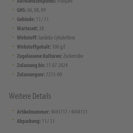
Aufwandzeitpunkt:
Frühjahr
GHS:
06, 08, 09
Gebinde:
1 l / 3 l
Wartezeit:
28
Wirkstoff:
lambda-Cyhalothrin
Wirkstoffgehalt:
100 g/l
Zugelassene Kulturen:
Zuckerrübe
Zulassung bis:
31.07.2024
Zulassungsnr:
7213-00
Weitere Details
Artikelnummer:
4043717 / 4044111
Abpackung:
1 l / 3 l