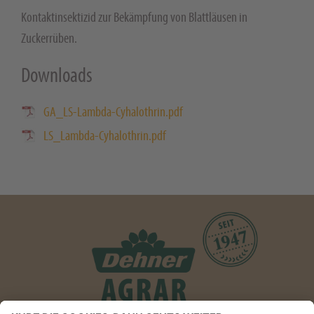
Kontaktinsektizid zur Bekämpfung von Blattläusen in
Zuckerrüben.
Downloads
GA_LS-Lambda-Cyhalothrin.pdf
LS_Lambda-Cyhalothrin.pdf