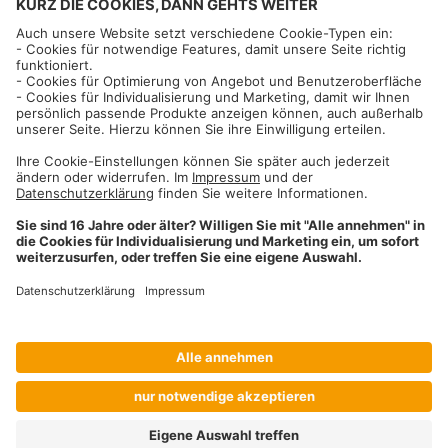
Informationen
Impressum
Datenschutzhinweise
AGB und Widerrufsbelehrung
Dehner Unternehmen
Cookie-Einstellungen
Dehner Agrar GmbH & Co. KG
Donauwörther Str. 3-5
86641
Rain
Telefon
09090 / 77 72 72
Fax
09090 / 77 73 91
agrar@dehner.de