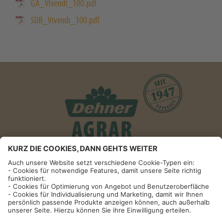
GA_Vivendi_100.pdf
SDB_Vivendi_100.pdf
Informationen
Impressum