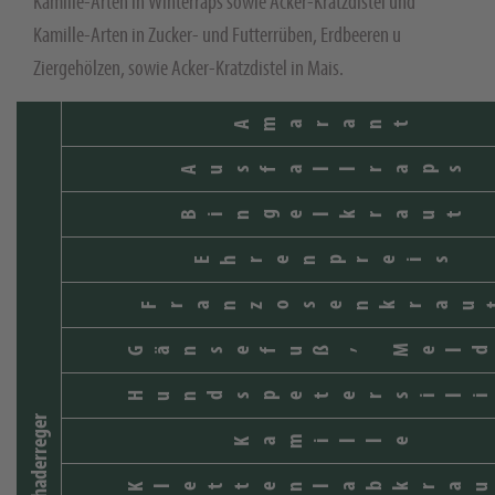
Kamille-Arten in Winterraps sowie Acker-Kratzdistel und
Kamille-Arten in Zucker- und Futterrüben, Erdbeeren u
Ziergehölzen, sowie Acker-Kratzdistel in Mais.
Amarant
Ausfallraps
Bingelkraut
Ehrenpreis
Franzosenkrau
Gänsefuß, Meld
Hundspetersili
Schaderreger
Kamille
Klettenlabkrau