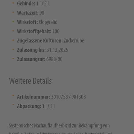
Gebinde:
1 l / 5 l
Wartezeit:
90
Wirkstoff:
Clopyralid
Wirkstoffgehalt:
100
Zugelassene Kulturen:
Zuckerrübe
Zulassung bis:
31.12.2025
Zulassungsnr:
6988-00
Weitere Details
Artikelnummer:
3010758 / 981308
Abpackung:
1 l / 5 l
Systemisches Nachauflaufherbizid zur Bekämpfung von