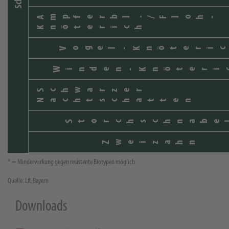
Ampferbl./Floh-
Knöterich
Vogel-Knöteric
Winden-Knöteri
Schwarzer
Nachtschatten
Storchschnabe
Zweizahn
* = Minderwirkung gegen resistente Biotypen möglich
Quelle: LfL Bayern
Downloads