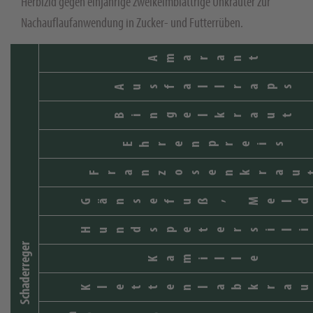
Herbizid gegen einjährige zweikeimblättrige Unkräuter zur
Nachauflaufanwendung in Zucker- und Futterrüben.
Amarant
Ausfallraps
Bingelkraut
Ehrenpreis
Franzosenkrau
Gänsefuß, Meld
Hundspetersili
Schaderreger
Kamille
Klettenlabkrau