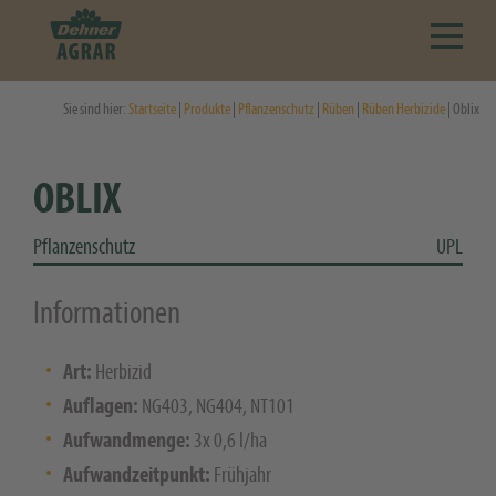
Sie sind hier:
Startseite
|
Produkte
|
Pflanzenschutz
|
Rüben
|
Rüben Herbizide
| Oblix
OBLIX
Pflanzenschutz
UPL
Informationen
Art:
Herbizid
Auflagen:
NG403, NG404, NT101
Aufwandmenge:
3x 0,6 l/ha
Aufwandzeitpunkt:
Frühjahr