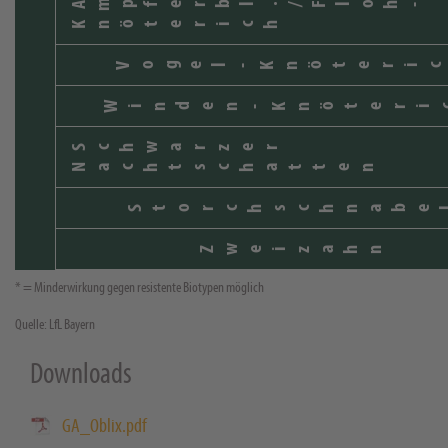
Ampferbl./Floh-
Knöterich
Vogel-Knöteric
Winden-Knöteri
Schwarzer
Nachtschatten
Storchschnabe
Zweizahn
* = Minderwirkung gegen resistente Biotypen möglich
Quelle: LfL Bayern
Downloads
GA_Oblix.pdf