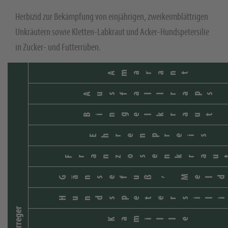
Herbizid zur Bekämpfung von einjährigen, zweikeimblättrigen
Unkräutern sowie Kletten-Labkraut und Acker-Hundspetersilie
in Zucker- und Futterrüben.
Amarant
Ausfallraps
Bingelkraut
Ehrenpreis
Franzosenkrau
Gänsefuß, Meld
Hundspetersili
Kamille