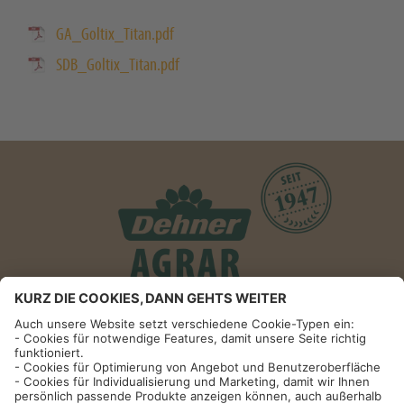
GA_Goltix_Titan.pdf
SDB_Goltix_Titan.pdf
Informationen