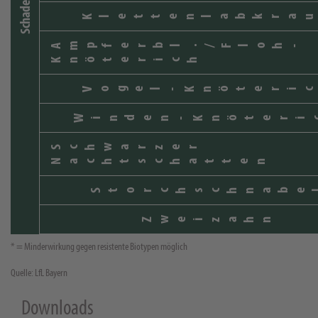
Schaderreger
Klettenlabkrau
Ampferbl./Floh-
Knöterich
Vogel-Knöteric
Winden-Knöteri
Schwarzer
Nachtschatten
Storchschnabe
Zweizahn
* = Minderwirkung gegen resistente Biotypen möglich
Quelle: LfL Bayern
Downloads