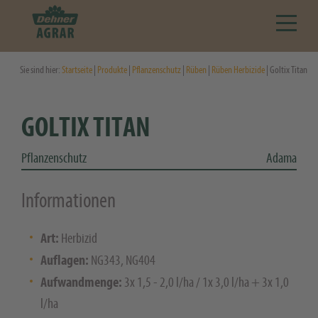
Sie sind hier:
Startseite
|
Produkte
|
Pflanzenschutz
|
Rüben
|
Rüben Herbizide
| Goltix Titan
GOLTIX TITAN
Pflanzenschutz
Adama
Informationen
Art:
Herbizid
Auflagen:
NG343, NG404
Aufwandmenge:
3x 1,5 - 2,0 l/ha / 1x 3,0 l/ha + 3x 1,0
l/ha