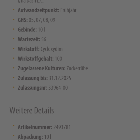
l/ha Dash E.C.
Aufwandzeitpunkt:
Frühjahr
GHS:
05, 07, 08, 09
Gebinde:
10 l
Wartezeit:
56
Wirkstoff:
Cycloxydim
Wirkstoffgehalt:
100
Zugelassene Kulturen:
Zuckerrübe
Zulassung bis:
31.12.2025
Zulassungsnr:
33964-00
Weitere Details
Artikelnummer:
2493781
Abpackung:
10 l