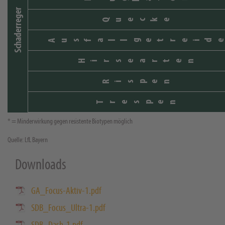
Schaderreger
Quecke
Ausfallgetreid
Hirsearten
Rispen
Trespen
* = Minderwirkung gegen resistente Biotypen möglich
Quelle: LfL Bayern
Downloads
GA_Focus-Aktiv-1.pdf
SDB_Focus_Ultra-1.pdf
SDB_Dash-1.pdf