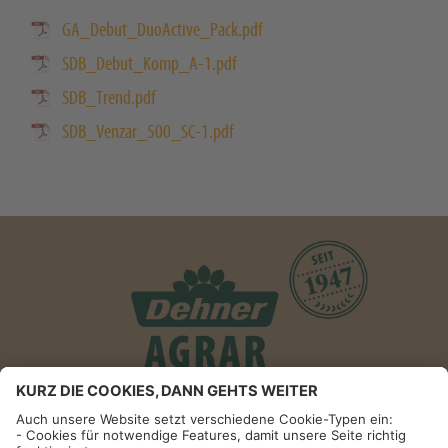
GA_Debut_DuoActive_Pack.pdf
SDB_Debut_Komp_A-1.pdf
SDB_Trend.pdf
SDB_Venzar_500_SC-1.pdf