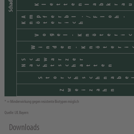
Klettenlabkrau
Ampferbl./Floh-
Knöterich
Vogel-Knöteric
Winden-Knöteri
Schwarzer
Nachtschatten
Storchschnabe
Zweizahn
* = Minderwirkung gegen resistente Biotypen möglich
Quelle: LfL Bayern
Downloads