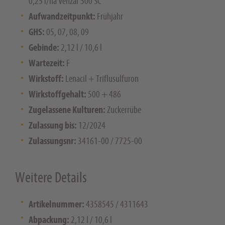
0,25 l/ha Venzar 500 SC
Aufwandzeitpunkt:
Frühjahr
GHS:
05, 07, 08, 09
Gebinde:
2,12 l / 10,6 l
Wartezeit:
F
Wirkstoff:
Lenacil + Triflusulfuron
Wirkstoffgehalt:
500 + 486
Zugelassene Kulturen:
Zuckerrübe
Zulassung bis:
12/2024
Zulassungsnr:
34161-00 / 7725-00
Weitere Details
Artikelnummer:
4358545 / 4311643
Abpackung:
2,12 l / 10,6 l