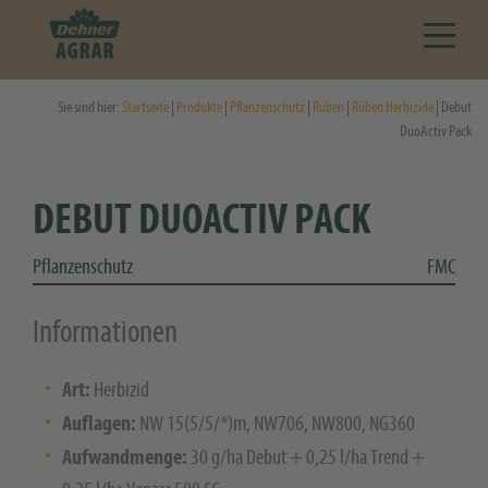
Sie sind hier:
Startseite
|
Produkte
|
Pflanzenschutz
|
Rüben
|
Rüben Herbizide
| Debut
DuoActiv Pack
DEBUT DUOACTIV PACK
Pflanzenschutz
FMC
Informationen
Art:
Herbizid
Auflagen:
NW 15(5/5/*)m, NW706, NW800, NG360
Aufwandmenge:
30 g/ha Debut + 0,25 l/ha Trend +