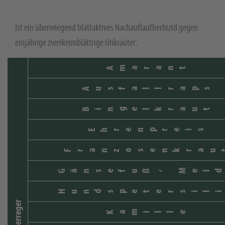
Ist ein überwiegend blattaktives Nachauflaufherbizid gegen
einjährige zweikeimblättrige Unkräuter.
Amarant
Ausfallraps
Bingelkraut
Ehrenpreis
Franzosenkrau
Gänsefuß, Meld
Hundspetersili
Schaderreger
Kamille