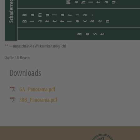
Schaderreger
Mehltau
Ramularia-
Blattflecken
Rost
** = eingeschränkte Wirksamkeit möglich!
Quelle: LfL Bayern
Downloads
GA_Panorama.pdf
SDB_Panorama.pdf