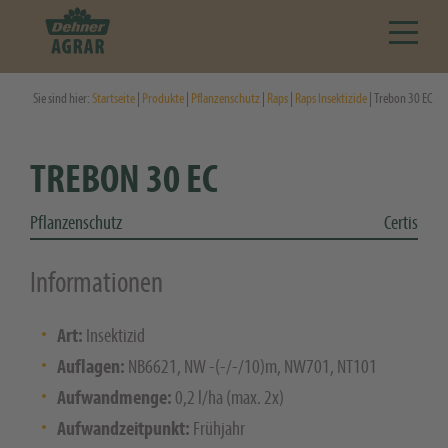
Sie sind hier:
Startseite
|
Produkte
|
Pflanzenschutz
|
Raps
|
Raps Insektizide
| Trebon 30 EC
TREBON 30 EC
Pflanzenschutz
Certis
Informationen
Art:
Insektizid
Auflagen:
NB6621, NW -(-/-/10)m, NW701, NT101
Aufwandmenge:
0,2 l/ha (max. 2x)
Aufwandzeitpunkt:
Frühjahr