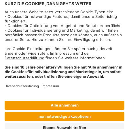
Informationen
Impressum
Datenschutzhinweise
AGB und Widerrufsbelehrung
Dehner Unternehmen
Cookie-Einstellungen
Dehner Agrar GmbH & Co. KG
Donauwörther Str. 3-5
86641
Rain
Telefon
09090 / 77 72 72
Fax
09090 / 77 73 91
agrar@dehner.de