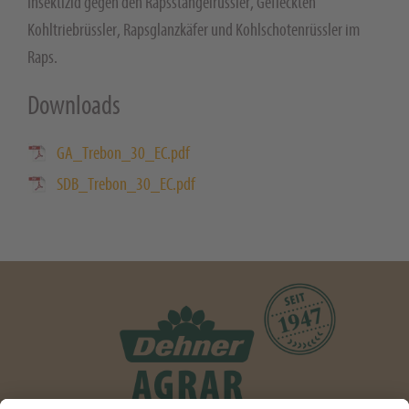
Insektizid gegen den Rapsstängelrüssler, Gefleckten
Kohltriebrüssler, Rapsglanzkäfer und Kohlschotenrüssler im
Raps.
Downloads
GA_Trebon_30_EC.pdf
SDB_Trebon_30_EC.pdf