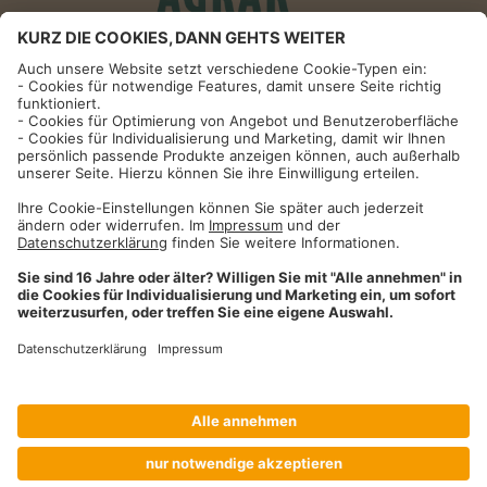
Informationen
Impressum
Datenschutzhinweise
AGB und Widerrufsbelehrung
Dehner Unternehmen
Cookie-Einstellungen
Dehner Agrar GmbH & Co. KG
Donauwörther Str. 3-5
86641
Rain
Telefon
09090 / 77 72 72
Fax
09090 / 77 73 91
agrar@dehner.de