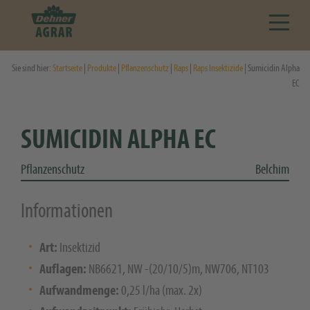
Sie sind hier:
Startseite
|
Produkte
|
Pflanzenschutz
|
Raps
|
Raps Insektizide
| Sumicidin Alpha
EC
SUMICIDIN ALPHA EC
Pflanzenschutz
Belchim
Informationen
Art:
Insektizid
Auflagen:
NB6621, NW -(20/10/5)m, NW706, NT103
Aufwandmenge:
0,25 l/ha (max. 2x)