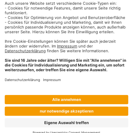
Informationen
Impressum
Datenschutzhinweise
AGB und Widerrufsbelehrung
Dehner Unternehmen
Cookie-Einstellungen
Dehner Agrar GmbH & Co. KG
Donauwörther Str. 3-5
86641
Rain
Telefon
09090 / 77 72 72
Fax
09090 / 77 73 91
agrar@dehner.de