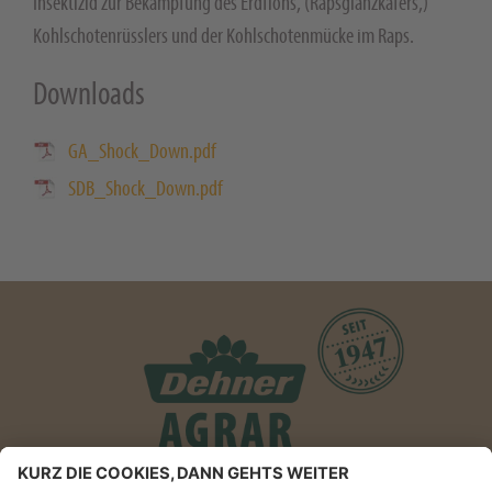
Insektizid zur Bekämpfung des Erdflohs, (Rapsglanzkäfers,)
Kohlschotenrüsslers und der Kohlschotenmücke im Raps.
Downloads
GA_Shock_Down.pdf
SDB_Shock_Down.pdf