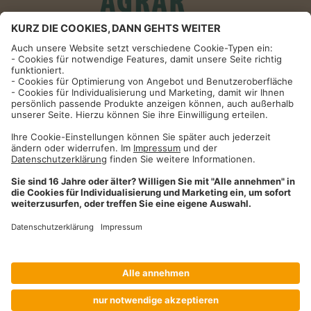
Informationen
Impressum
Datenschutzhinweise
AGB und Widerrufsbelehrung
Dehner Unternehmen
Cookie-Einstellungen
Dehner Agrar GmbH & Co. KG
Donauwörther Str. 3-5
86641
Rain
Telefon
09090 / 77 72 72
Fax
09090 / 77 73 91
agrar@dehner.de