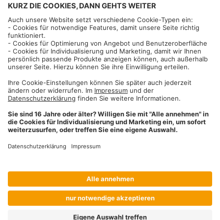
Informationen
Impressum
Datenschutzhinweise
AGB und Widerrufsbelehrung
Dehner Unternehmen
Cookie-Einstellungen
Dehner Agrar GmbH & Co. KG
Donauwörther Str. 3-5
86641
Rain
Telefon
09090 / 77 72 72
Fax
09090 / 77 73 91
agrar@dehner.de