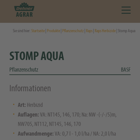
Sie sind hier:
Startseite
|
Produkte
|
Pflanzenschutz
|
Raps
|
Raps Herbizide
| Stomp Aqua
STOMP AQUA
Pflanzenschutz
BASF
Informationen
Art:
Herbizid
Auflagen:
VA: NT145, 146, 170; Na: NW -(-/-/5)m,
NW705, NT112, NT145, 146, 170
Aufwandmenge:
VA: 0,7 l - 1,0 l/ha / NA: 2,0 l/ha