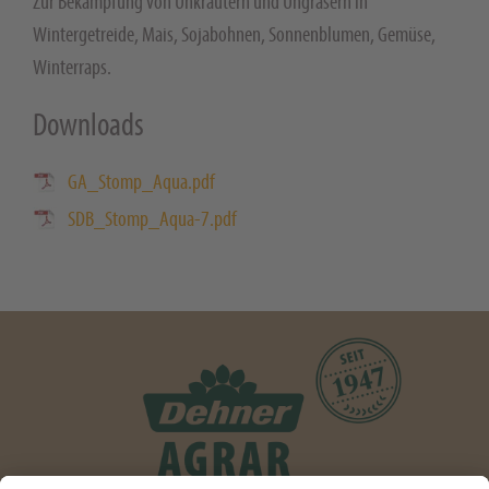
Zur Bekämpfung von Unkräutern und Ungräsern in
Wintergetreide, Mais, Sojabohnen, Sonnenblumen, Gemüse,
Winterraps.
Downloads
GA_Stomp_Aqua.pdf
SDB_Stomp_Aqua-7.pdf