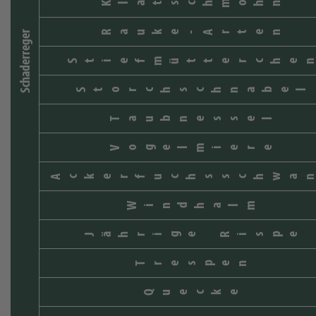
Klatschmohn
Rauke-Arten
Schaderreger
Stiefmütterche
Storchschnabel
Taubnessel
Vogelmiere
Ackerfuchsschwa
Windhalm
Jährige Rispe
Trespen
Quecke