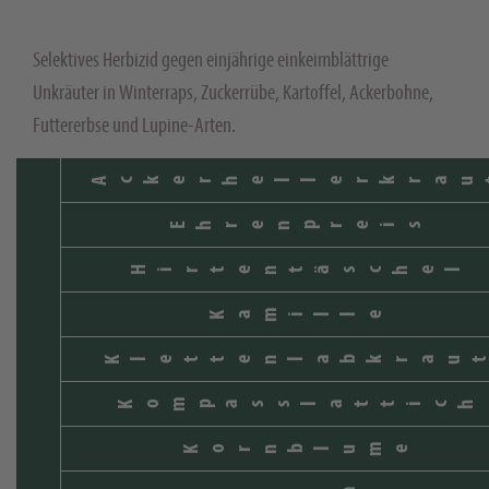
Selektives Herbizid gegen einjährige einkeimblättrige
Unkräuter in Winterraps, Zuckerrübe, Kartoffel, Ackerbohne,
Futtererbse und Lupine-Arten.
Ackerhellerkrau
Ehrenpreis
Hirtentäschel
Kamille
Klettenlabkrau
Kompasslattich
Kornblume