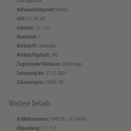
l/ha Radiamix
Aufwandzeitpunkt:
Herbst
GHS:
07, 08, 09
Gebinde:
3 l / 15 l
Wartezeit:
F
Wirkstoff:
Clethodim
Wirkstoffgehalt:
242
Zugelassene Kulturen:
Winterraps
Zulassung bis:
31.12.2024
Zulassungsnr:
24366-00
Weitere Details
Artikelnummer:
3940392 / 4154084
Abpackung:
3 l / 15 l