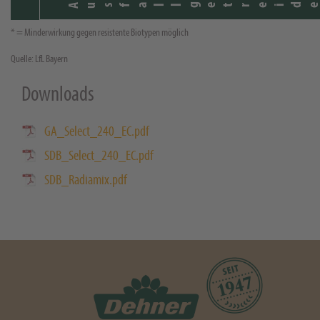
Ausfallgetreid
* = Minderwirkung gegen resistente Biotypen möglich
Quelle: LfL Bayern
Downloads
GA_Select_240_EC.pdf
SDB_Select_240_EC.pdf
SDB_Radiamix.pdf