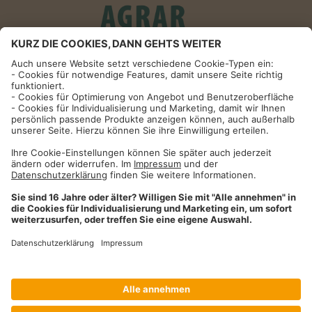
Informationen
Impressum
Datenschutzhinweise
AGB und Widerrufsbelehrung
Dehner Unternehmen
Cookie-Einstellungen
Dehner Agrar GmbH & Co. KG
Donauwörther Str. 3-5
86641
Rain
Telefon
09090 / 77 72 72
Fax
09090 / 77 73 91