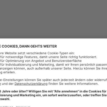
ur Bekämpfung von Kamille-Arten, Klatschmohn und Kornblume in Winterr
Ackerhellerkraut
Ehrenpreis
Hirtentäschel
Kamille
Klettenlabkraut