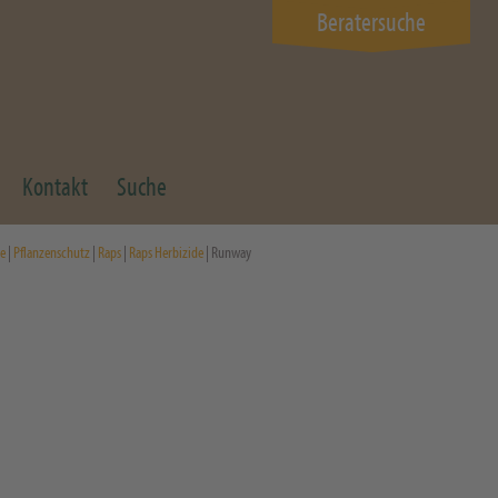
Beratersuche
Kontakt
Suche
e
|
Pflanzenschutz
|
Raps
|
Raps Herbizide
| Runway