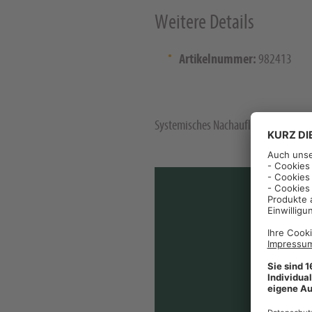
Weitere Details
Artikelnummer:
982413
Systemisches Nachauflaufherbizid z