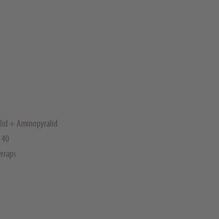
lid + Aminopyralid
 40
rraps