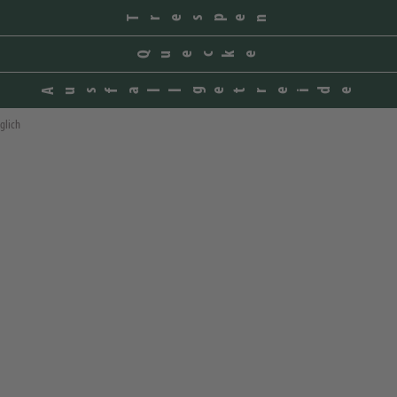
Trespen
Quecke
Ausfallgetreide
glich