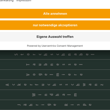
Kompasslattich
Kornblume
Klatschmohn
Rauke-Arten
Stiefmütterchen
Storchschnabel
Taubnessel
Vogelmiere
Ackerfuchsschwanz
Windhalm
Jährige Rispe