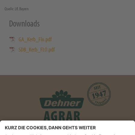
Quelle: LfL Bayern
Downloads
GA_Kerb_Flo.pdf
SDB_Kerb_FLO.pdf