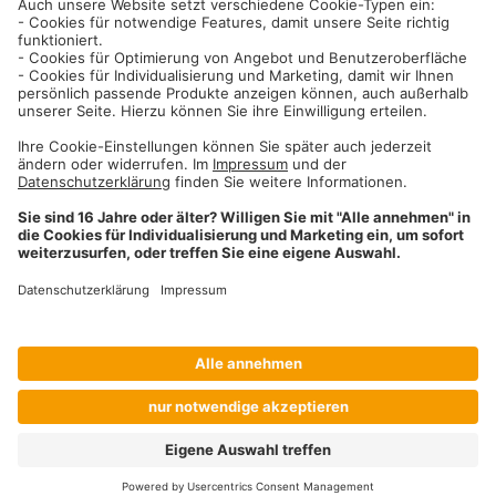
Informationen
Impressum
Datenschutzhinweise
AGB und Widerrufsbelehrung
Dehner Unternehmen
Cookie-Einstellungen
Dehner Agrar GmbH & Co. KG
Donauwörther Str. 3-5
86641
Rain
Telefon
09090 / 77 72 72
Fax
09090 / 77 73 91
agrar@dehner.de
Suche