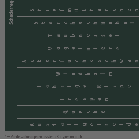
Schaderreger
Stiefmütterche
Storchschnabel
Taubnessel
Vogelmiere
Ackerfuchsschwa
Windhalm
Jährige Rispe
Trespen
Quecke
Ausfallgetreid
* = Minderwirkung gegen resistente Biotypen möglich