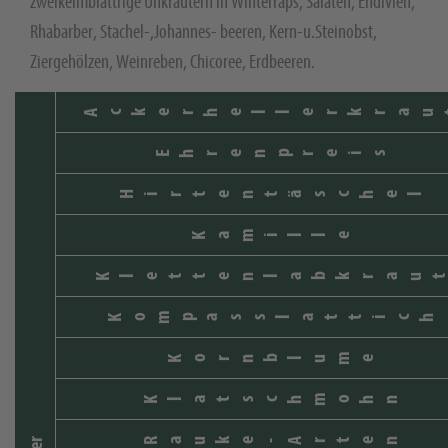
zweikeimblättrige Unkräutern in Winterraps, Salaten, Endivien,
Rhabarber, Stachel-,Johannes- beeren, Kern-u.Steinobst,
Ziergehölzen, Weinreben, Chicoree, Erdbeeren.
Ackerhellerkrau
Ehrenpreis
Hirtentäschel
Kamille
Klettenlabkrau
Kompasslattich
Kornblume
Klatschmohn
Rauke-Arten