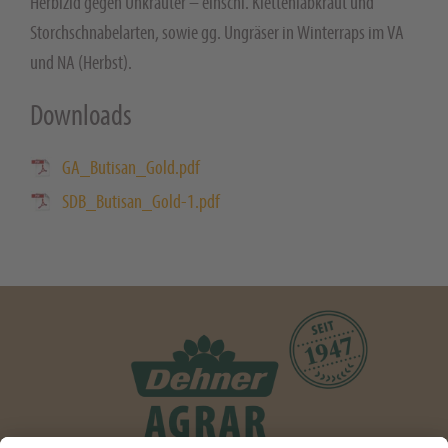
Herbizid gegen Unkräuter – einschl. Klettenlabkraut und
Storchschnabelarten, sowie gg. Ungräser in Winterraps im VA
und NA (Herbst).
Downloads
GA_Butisan_Gold.pdf
SDB_Butisan_Gold-1.pdf