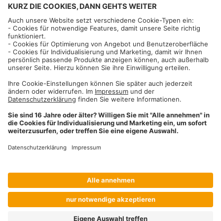
Informationen
Impressum
Datenschutzhinweise
AGB und Widerrufsbelehrung
Dehner Unternehmen
Cookie-Einstellungen
Dehner Agrar GmbH & Co. KG
Donauwörther Str. 3-5
86641
Rain
Telefon
09090 / 77 72 72
Fax
09090 / 77 73 91
agrar@dehner.de