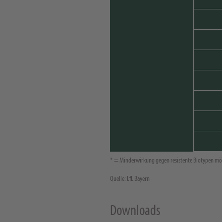
* = Minderwirkung gegen resistente Biotypen mö
Quelle: LfL Bayern
Downloads