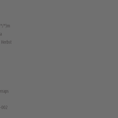
/*/*)m
ha
 Herbst
rraps
-002