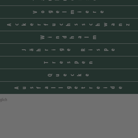
Vogelmiere
Ackerfuchsschwanz
Windhalm
Jährige Rispe
Trespen
Quecke
Ausfallgetreide
glich