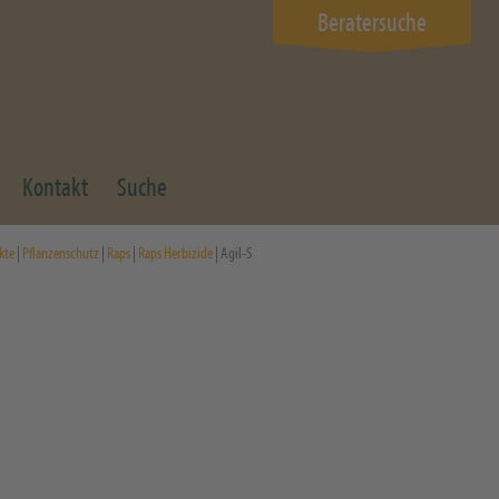
Beratersuche
Kontakt
Suche
kte
|
Pflanzenschutz
|
Raps
|
Raps Herbizide
| Agil-S