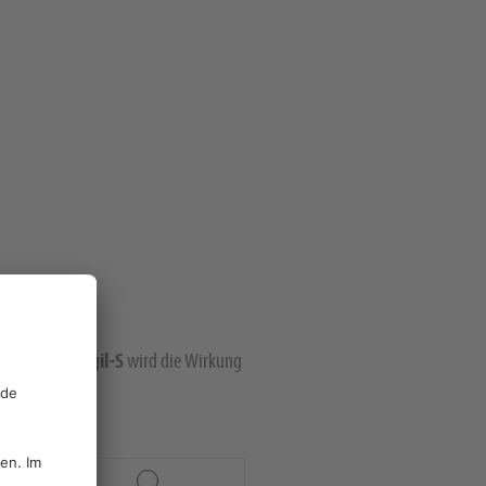
1,5 l/ha Agil-S
auf
wird die Wirkung