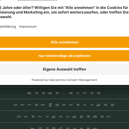
Ehrenpreis
Hirtentäschel
Kamille
Klettenlabkraut
Kompasslattich
Kornblume
Klatschmohn
Rauke-Arten
Stiefmütterchen
Storchschnabel
Taubnessel