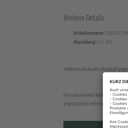
Weitere Details
Artikelnummer:
120329 / 9
Abpackung:
1 l / 10 l
Selektives Nachauflaufherbizid gegen
Die nachstehende Wirkungseinstufun
gegen Quecke verbessert und diese s