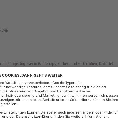
83296
 einjährige Ungräser in Winterraps, Zucker- und Futterrüben, Kartoffel.
1,0 l/ha Agil-S
g bezieht sich auf
. Durch Erhöhung der Aufwandmenge 
omit gut bekämpft.
Ackerhellerkraut