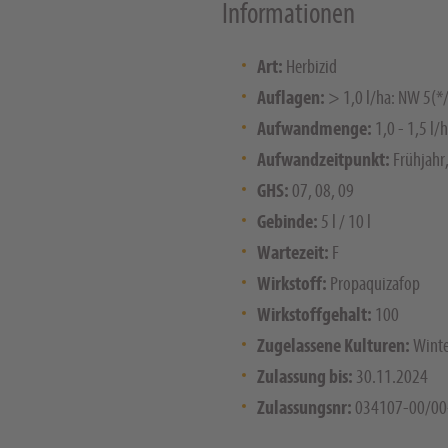
Informationen
Art:
Herbizid
Auflagen:
> 1,0 l/ha: NW 5(*
Aufwandmenge:
1,0 - 1,5 l/
Aufwandzeitpunkt:
Frühjahr,
GHS:
07, 08, 09
Gebinde:
5 l / 10 l
Wartezeit:
F
Wirkstoff:
Propaquizafop
Wirkstoffgehalt:
100
Zugelassene Kulturen:
Winte
Zulassung bis:
30.11.2024
Zulassungsnr:
034107-00/00