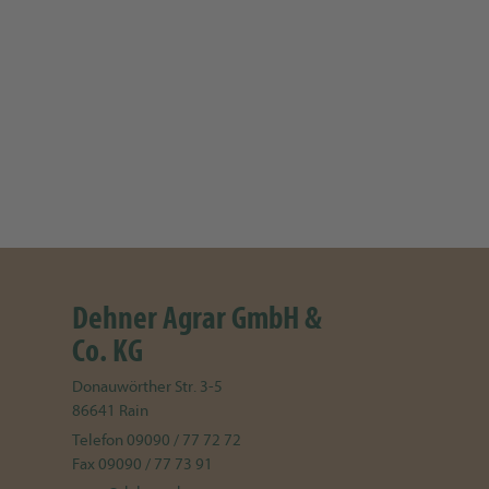
Dehner Agrar GmbH &
Co. KG
Donauwörther Str. 3-5
86641
Rain
Telefon
09090 / 77 72 72
Fax
09090 / 77 73 91