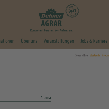
mationen
Über uns
Veranstaltungen
Jobs & Karriere
Sie sind hier:
Startseite
|
Produ
Adama